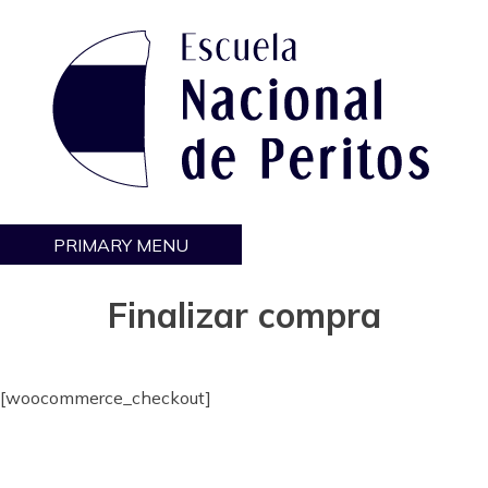
Skip
to
content
PRIMARY MENU
Escuela Nacional de Peritos
Otro sitio realizado con WordPress
Finalizar compra
[woocommerce_checkout]