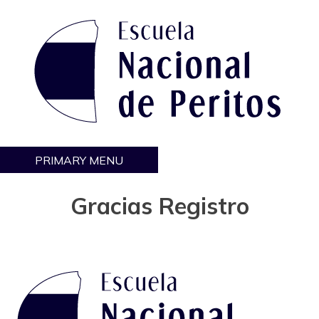
Skip
to
content
PRIMARY MENU
Escuela Nacional de Peritos
Otro sitio realizado con WordPress
Gracias Registro